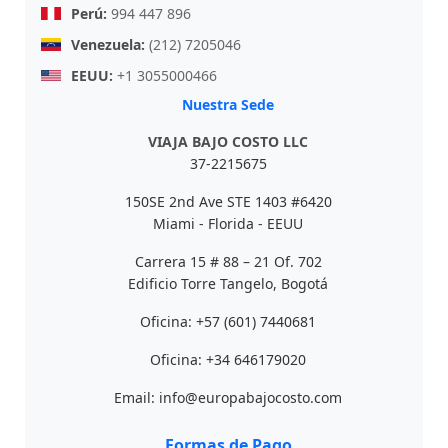
Perú:
994 447 896
Venezuela:
(212) 7205046
EEUU:
+1 3055000466
Nuestra Sede
VIAJA BAJO COSTO LLC
37-2215675
150SE 2nd Ave STE 1403 #6420
Miami - Florida - EEUU
Carrera 15 # 88 – 21 Of. 702
Edificio Torre Tangelo, Bogotá
Oficina: +57 (601) 7440681
Oficina: +34 646179020
Email: info@europabajocosto.com
Formas de Pago