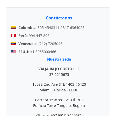
Contáctanos
Colombia:
305 4548311 / 317 6364025
Perú:
994 447 896
Venezuela:
(212) 7205046
EEUU:
+1 3055000466
Nuestra Sede
VIAJA BAJO COSTO LLC
37-2215675
150SE 2nd Ave STE 1403 #6420
Miami - Florida - EEUU
Carrera 15 # 88 – 21 Of. 702
Edificio Torre Tangelo, Bogotá
Oficina: +57 (601) 7440681